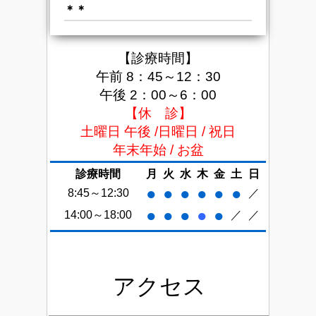
＊＊
【診療時間】
午前 8：45～12：30
午後 2：00～6：00
【休 診】
土曜日 午後 /日曜日 / 祝日
年末年始 / お盆
診療時間
月
火
水
木
金
土
日
●
●
●
●
●
●
8:45～12:30
／
●
●
●
●
●
14:00～18:00
／
／
アクセス